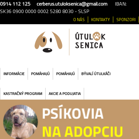
0914 112 125
cerberus.utuloksenica@gmail.com
IBAN:
SK36 0900 0000 0002 5280 8030 - SLSP
O NÁS
KONTAKTY
SPONZORI
INFORMÁCIE
POMÁHAJÚ
POMÁHAJÚ
BÝVALÍ ÚTULKÁČI
KASTRAČNÝ PROGRAM
AKCIE A PODUJATIA