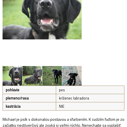
pohlavie
pes
plemeno/rasa
kríženec labradora
kastrácia
NIE
Michael je psík s dokonalou postavou a sfarbením. K cudzím ľuďom je zo
začiatku nedôverčivý ale zvyká si veľmi rýchlo. Nenechajte sa vyplašiť