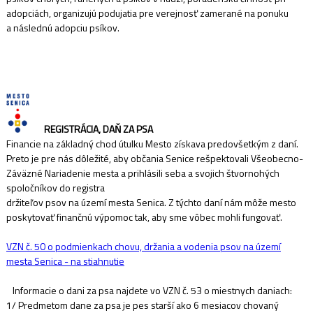
adopciách, organizujú podujatia pre verejnosť zamerané na ponuku
a následnú adopciu psíkov.
REGISTRÁCIA, DAŇ ZA PSA
Financie na základný chod útulku Mesto získava predovšetkým z daní.
Preto je pre nás dôležité, aby občania Senice rešpektovali Všeobecno-
Záväzné Nariadenie mesta a prihlásili seba a svojich štvornohých
spoločníkov do registra
držiteľov psov na území mesta Senica. Z týchto daní nám môže mesto
poskytovať finančnú výpomoc tak, aby sme vôbec mohli fungovať.
VZN č. 50 o podmienkach chovu, držania a vodenia psov na území
mesta Senica - na stiahnutie
Informacie o dani za psa najdete vo VZN č. 53 o miestnych daniach:
1/ Predmetom dane za psa je pes starší ako 6 mesiacov chovaný