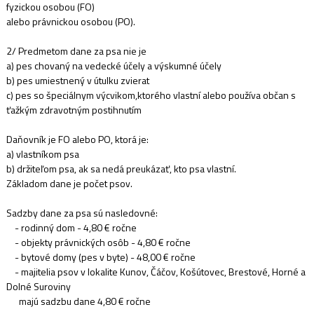
fyzickou osobou (FO)
alebo právnickou osobou (PO).
2/ Predmetom dane za psa nie je
a) pes chovaný na vedecké účely a výskumné účely
b) pes umiestnený v útulku zvierat
c) pes so špeciálnym výcvikom,ktorého vlastní alebo používa občan s
ťažkým zdravotným postihnutím
Daňovník je FO alebo PO, ktorá je:
a) vlastníkom psa
b) držiteľom psa, ak sa nedá preukázať, kto psa vlastní.
Základom dane je počet psov.
Sadzby dane za psa sú nasledovné:
- rodinný dom - 4,80 € ročne
- objekty právnických osôb - 4,80 € ročne
- bytové domy (pes v byte) - 48,00 € ročne
- majitelia psov v lokalite Kunov, Čáčov, Košútovec, Brestové, Horné a
Dolné Suroviny
majú sadzbu dane 4,80 € ročne