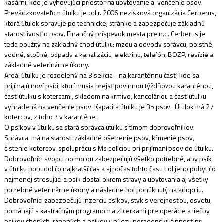
kasárni, kde je vyhovujúci priestor na ubytovanie a venčenie psov.
Prevádzkovateľom útulku je od r. 2006 nezisková organizácia Cerberus,
ktorá útulok spravuje po technickej stránke a zabezpečuje základnú
starostlivosť o psov. Finančný príspevok mesta pre n.o. Cerberus je
teda použitý na základný chod útulku: mzdu a odvody správcu, poistné,
vodné, stočné, odpady a kanalizáciu, elektrinu, telefón, BOZP, revízie a
základné veterinárne úkony.
Areál útulku je rozdelený na 3 sekcie - na karanténnu časť, kde sa
prijímajú noví psíci, ktorí musia prejsť povinnou týždňovou karanténou,
časť útulku s kotercami, skladom na krmivo, kanceláriou a časť útulku
vyhradená na venčenie psov. Kapacita útulku je 35 psov. Útulok má 27
kotercov, z toho 7 v karanténe.
O psíkov v útulku sa stará správca útulku s tímom dobrovoľníkov.
Správca má na starosti základné ošetrenie psov, kŕmenie psov,
čistenie kotercov, spoluprácu s Ms políciou pri prijímaní psov do útulku.
Dobrovoľníci svojou pomocou zabezpečujú všetko potrebné, aby psík
v útulku pobudol čo najkratší čas a aj počas tohto času bol jeho pobyt čo
najmenej stresujúci a psík dostal okrem stravy a ubytovania aj všetky
potrebné veterinárne úkony a následne bol ponúknutý na adopciu.
Dobrovoľníci zabezpečujú inzerciu psíkov, styk s verejnosťou, osvetu,
pomáhajú s kastračným programom a zbierkami pre operácie a liečby
psíkov chorých, ranených a psíkov v núdzi, poradenskú činnosť pri