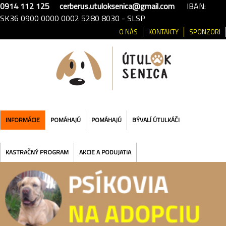
0914 112 125
cerberus.utuloksenica@gmail.com
IBAN:
SK36 0900 0000 0002 5280 8030 - SLSP
O NÁS
KONTAKTY
SPONZORI
INFORMÁCIE
POMÁHAJÚ
POMÁHAJÚ
BÝVALÍ ÚTULKÁČI
KASTRAČNÝ PROGRAM
AKCIE A PODUJATIA