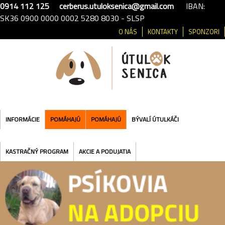
0914 112 125
cerberus.utuloksenica@gmail.com
IBAN:
SK36 0900 0000 0002 5280 8030 - SLSP
O NÁS
KONTAKTY
SPONZORI
INFORMÁCIE
POMÁHAJÚ
POMÁHAJÚ
BÝVALÍ ÚTULKÁČI
KASTRAČNÝ PROGRAM
AKCIE A PODUJATIA