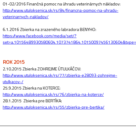
01-02/2016 Finančná pomoc na úhradu veterinárnych nákladov:
http://www.utuloksenica.sk/rs/84/financna-pomoc-na-uhradu-
veterinarnych-nakladov/
6.1.2016 Zbierka na zrazeného labradora BENYHO:
https://www.facebook.com/media/set/?
set=a.10156489930580604.1073741864.10150097456130604&type
ROK 2015
2.10.2015 Zbierka ZOHREJME ÚTULKÁČOV:
http://www.utuloksenica.sk/rs/77/zbierka-e28093-zohrejme-
utulkacov-/
25.9.2015 Zbierka na KOTERCE:
http://www.utuloksenica.sk/rs/76/zbierka-na-koterce/
28.1.2015 Zbierka pre BERTÍKA:
http://www.utuloksenica.sk/rs/55/zbierka-pre-bertika/