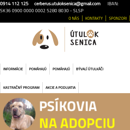
0914 112 125
cerberus.utuloksenica@gmail.com
IBAN:
SK36 0900 0000 0002 5280 8030 - SLSP
O NÁS
KONTAKTY
SPONZORI
INFORMÁCIE
POMÁHAJÚ
POMÁHAJÚ
BÝVALÍ ÚTULKÁČI
KASTRAČNÝ PROGRAM
AKCIE A PODUJATIA