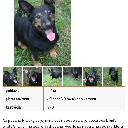
pohlavie
sučka
plemeno/rasa
kríženec NO menšieho vzrastu
kastrácia
ÁNO
Na povahe Ritušky sa jej minulosť nepodpísala, je doverčivá k ľuďom,
priateľská, jemná dobre vychovaná. Rýchlo sa naučila na vodzku, ktorú