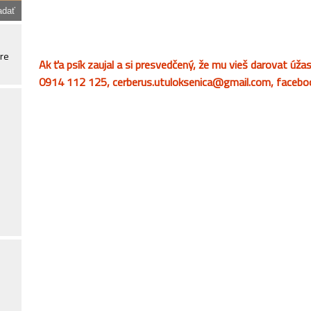
ore
Ak ťa psík zaujal a si presvedčený, že mu vieš darovat úž
0914 112 125, cerberus.utuloksenica@gmail.com, facebook 