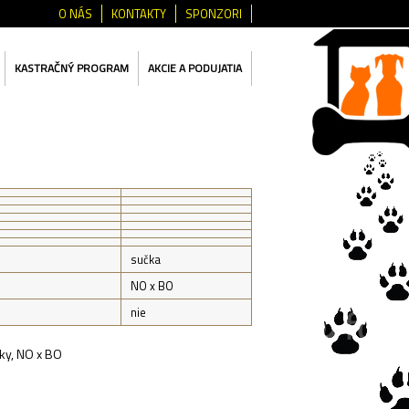
O NÁS
KONTAKTY
SPONZORI
KASTRAČNÝ PROGRAM
AKCIE A PODUJATIA
sučka
NO x BO
nie
oky, NO x BO