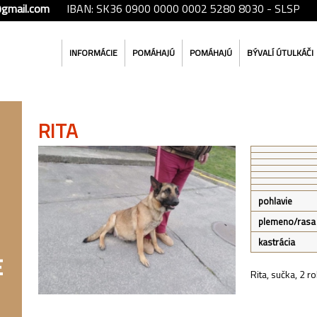
@gmail.com
IBAN: SK36 0900 0000 0002 5280 8030 - SLSP
INFORMÁCIE
POMÁHAJÚ
POMÁHAJÚ
BÝVALÍ ÚTULKÁČI
RITA
pohlavie
plemeno/rasa
kastrácia
Rita, sučka, 2 r