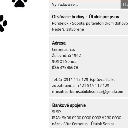
Otváracie hodiny - Útulok pre psov
Pondelok - Sobota: po telefonickom dohov
Nedeľa: zatvorené
Adresa
Cerberus n.o.
Železničná 1542
905 01 Senica
IČO: 37986678
Tel. č.: 0914 112 125 (správca útulku)
zo zahraničia: +421 914 112 125
e-mail: cerberus.utuloksenica@gmail.com
Bankové spojenie
SLSP:
IBAN: SK36 0900 0000 0002 5280 8030
názov účtu: Cerberus - Útulok Senica