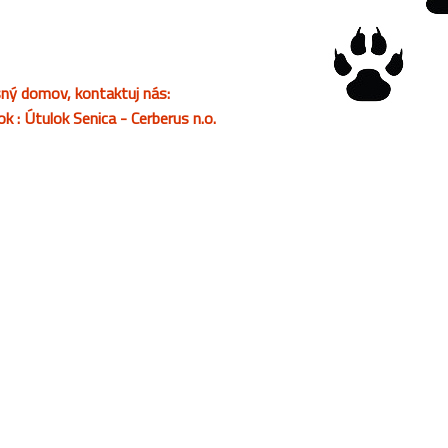
asný domov, kontaktuj nás:
: Útulok Senica - Cerberus n.o.