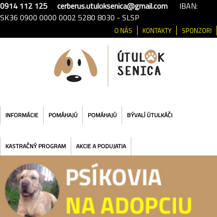
0914 112 125
cerberus.utuloksenica@gmail.com
IBAN:
SK36 0900 0000 0002 5280 8030 - SLSP
O NÁS
KONTAKTY
SPONZORI
INFORMÁCIE
POMÁHAJÚ
POMÁHAJÚ
BÝVALÍ ÚTULKÁČI
KASTRAČNÝ PROGRAM
AKCIE A PODUJATIA