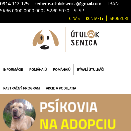
0914 112 125
cerberus.utuloksenica@gmail.com
IBAN:
SK36 0900 0000 0002 5280 8030 - SLSP
O NÁS
KONTAKTY
SPONZORI
INFORMÁCIE
POMÁHAJÚ
POMÁHAJÚ
BÝVALÍ ÚTULKÁČI
KASTRAČNÝ PROGRAM
AKCIE A PODUJATIA