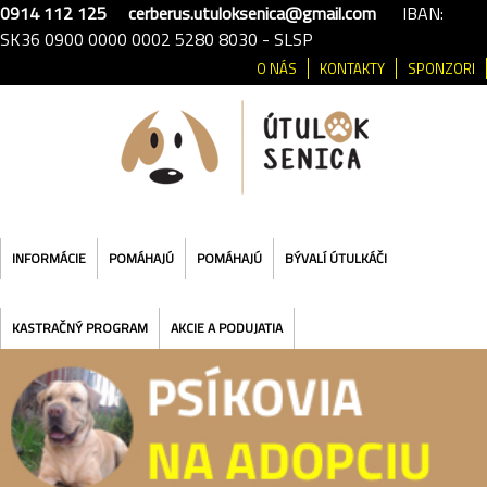
0914 112 125
cerberus.utuloksenica@gmail.com
IBAN:
SK36 0900 0000 0002 5280 8030 - SLSP
O NÁS
KONTAKTY
SPONZORI
INFORMÁCIE
POMÁHAJÚ
POMÁHAJÚ
BÝVALÍ ÚTULKÁČI
KASTRAČNÝ PROGRAM
AKCIE A PODUJATIA