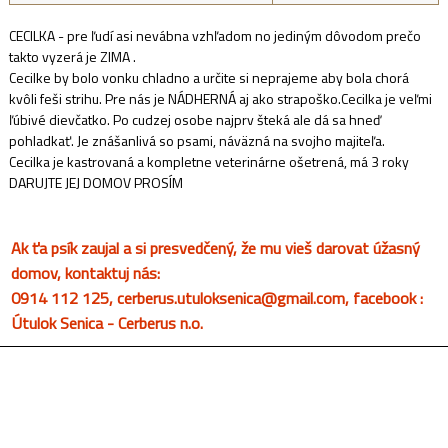
CECILKA - pre ľudí asi nevábna vzhľadom no jediným dôvodom prečo
takto vyzerá je ZIMA .
Cecilke by bolo vonku chladno a určite si neprajeme aby bola chorá
kvôli feši strihu. Pre nás je NÁDHERNÁ aj ako strapoško.Cecilka je veľmi
ľúbivé dievčatko. Po cudzej osobe najprv šteká ale dá sa hneď
pohladkať. Je znášanlivá so psami, náväzná na svojho majiteľa.
Cecilka je kastrovaná a kompletne veterinárne ošetrená, má 3 roky
DARUJTE JEJ DOMOV PROSÍM
Ak ťa psík zaujal a si presvedčený, že mu vieš darovat úžasný
domov, kontaktuj nás:
0914 112 125, cerberus.utuloksenica@gmail.com, facebook :
Útulok Senica - Cerberus n.o.