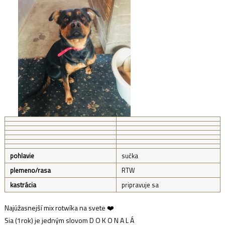
pohlavie
sučka
plemeno/rasa
RTW
kastrácia
pripravuje sa
Najúžasnejší mix rotwíka na svete ❤️
Sia (1rok) je jedným slovom D O K O N A L Á