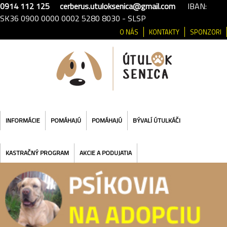
0914 112 125
cerberus.utuloksenica@gmail.com
IBAN:
SK36 0900 0000 0002 5280 8030 - SLSP
O NÁS
KONTAKTY
SPONZORI
INFORMÁCIE
POMÁHAJÚ
POMÁHAJÚ
BÝVALÍ ÚTULKÁČI
KASTRAČNÝ PROGRAM
AKCIE A PODUJATIA