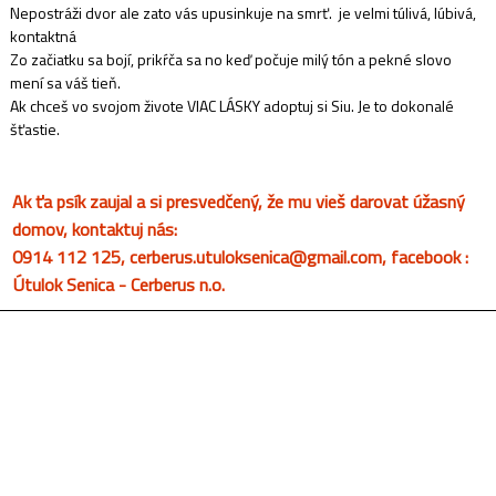
Nepostráži dvor ale zato vás upusinkuje na smrť. je velmi túlivá, lúbivá,
kontaktná
Zo začiatku sa bojí, prikŕča sa no keď počuje milý tón a pekné slovo
mení sa váš tieň.
Ak chceš vo svojom živote VIAC LÁSKY adoptuj si Siu. Je to dokonalé
šťastie.
Ak ťa psík zaujal a si presvedčený, že mu vieš darovat úžasný
domov, kontaktuj nás:
0914 112 125, cerberus.utuloksenica@gmail.com, facebook :
Útulok Senica - Cerberus n.o.