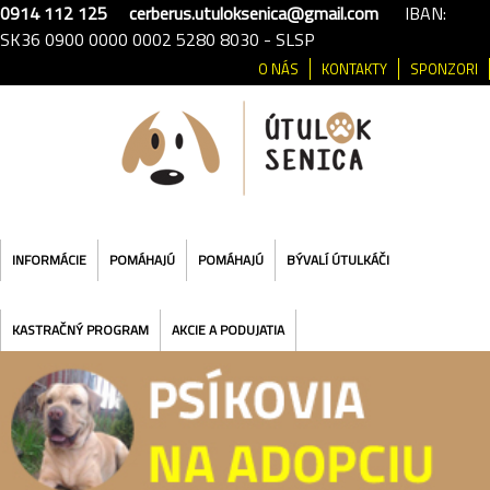
0914 112 125
cerberus.utuloksenica@gmail.com
IBAN:
SK36 0900 0000 0002 5280 8030 - SLSP
O NÁS
KONTAKTY
SPONZORI
INFORMÁCIE
POMÁHAJÚ
POMÁHAJÚ
BÝVALÍ ÚTULKÁČI
KASTRAČNÝ PROGRAM
AKCIE A PODUJATIA