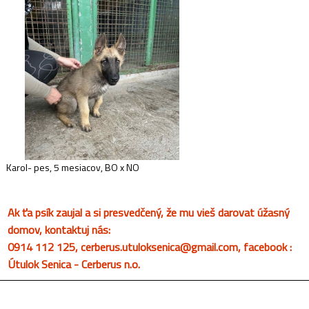
Karol- pes, 5 mesiacov, BO x NO
Ak ťa psík zaujal a si presvedčený, že mu vieš darovat úžasný
domov, kontaktuj nás:
0914 112 125, cerberus.utuloksenica@gmail.com, facebook :
Útulok Senica - Cerberus n.o.