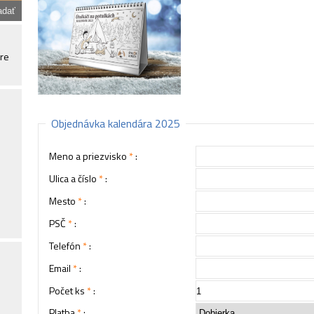
ore
Objednávka kalendára 2025
Meno a priezvisko
*
:
Ulica a číslo
*
:
Mesto
*
:
PSČ
*
:
Telefón
*
:
Email
*
:
Počet ks
*
:
Platba
*
: