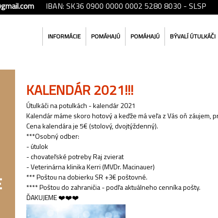
@gmail.com
IBAN: SK36 0900 0000 0002 5280 8030 - SLSP
INFORMÁCIE
POMÁHAJÚ
POMÁHAJÚ
BÝVALÍ ÚTULKÁČI
KALENDÁR 2021!!!
Útulkáči na potulkách - kalendár 2021
Kalendár máme skoro hotový a keďže má veľa z Vás oň záujem,
Cena kalendára je 5€ (stolový, dvojtýždenný).
***Osobný odber:
- útulok
- chovateľské potreby Raj zvierat
- Veterinárna klinika Kerri (MVDr. Macinauer)
*** Poštou na dobierku SR +3€ poštovné.
**** Poštou do zahraničia - podľa aktuálneho cenníka pošty.
ĎAKUJEME ❤️❤️❤️