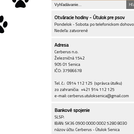
Otváracie hodiny - Útulok pre psov
Pondelok - Sobota: po telefonickom dohov
Nedeľa: zatvorené
Adresa
Cerberus n.o.
Železničná 1542
905 01 Senica
IČO: 37986678
Tel. č.: 0914 112 125 (správca útulku)
zo zahraničia: +421 914 112 125
e-mail: cerberus.utuloksenica@gmail.com
Bankové spojenie
SLSP:
IBAN: SK36 0900 0000 0002 5280 8030
názov účtu: Cerberus - Útulok Senica