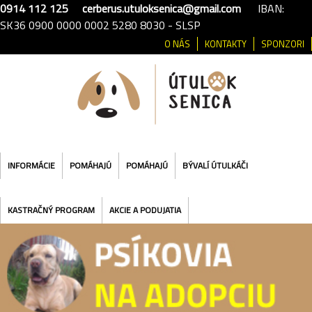
0914 112 125
cerberus.utuloksenica@gmail.com
IBAN:
SK36 0900 0000 0002 5280 8030 - SLSP
O NÁS
KONTAKTY
SPONZORI
INFORMÁCIE
POMÁHAJÚ
POMÁHAJÚ
BÝVALÍ ÚTULKÁČI
KASTRAČNÝ PROGRAM
AKCIE A PODUJATIA