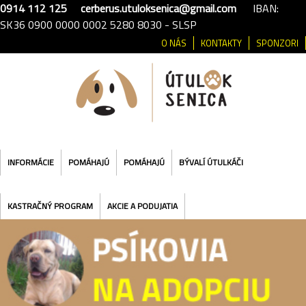
0914 112 125
cerberus.utuloksenica@gmail.com
IBAN:
SK36 0900 0000 0002 5280 8030 - SLSP
O NÁS
KONTAKTY
SPONZORI
INFORMÁCIE
POMÁHAJÚ
POMÁHAJÚ
BÝVALÍ ÚTULKÁČI
KASTRAČNÝ PROGRAM
AKCIE A PODUJATIA