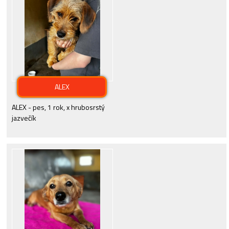
ALEX
ALEX - pes, 1 rok, x hrubosrstý
jazvečík