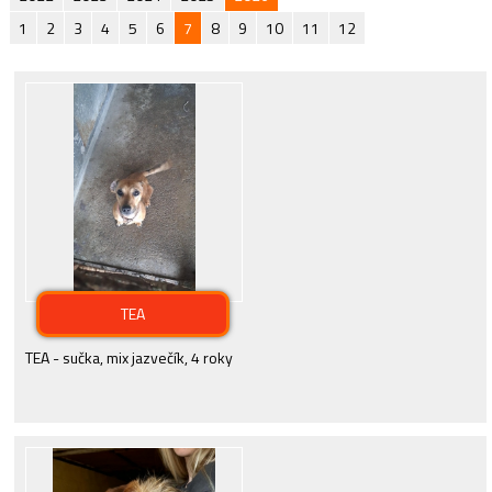
1
2
3
4
5
6
7
8
9
10
11
12
TEA
TEA - sučka, mix jazvečík, 4 roky